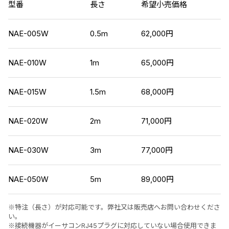
型番
長さ
希望小売価格
NAE-005W
0.5m
62,000円
4
NAE-010W
1m
65,000円
4
NAE-015W
1.5m
68,000円
4
NAE-020W
2m
71,000円
4
NAE-030W
3m
77,000円
4
NAE-050W
5m
89,000円
4
※特注（長さ）が対応可能です。弊社又は販売店へお問い合わせくださ
い。
※接続機器がイーサコンRJ45プラグに対応していない場合使用できま